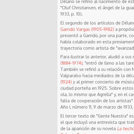
Délano se refirió al nacimiento de est
"Oluf Christiansen, el ángel de la gu
1933, p. 10).
El segundo de los artículos de Délan
Garrido Vargas (1905-1982)
a propósit
presentó a Garrido, por una parte, c
había colaborado en esta previamente
trayectoria como artista de "avanzad
Para ilustrar lo anterior, aludió a su
(1884-1974)
, "entró de lleno a las t
También se refirió a su relación con
N
Valparaíso hacia mediados de la déca
(1924)
y al primer concierto de música
ciudad porteña en 1925. Sobre estos
ola, lo mismo que Agrella" y, en el c
falta de cooperación de los artistas"
Año I, número 11, 9 de marzo de 1933, 
El tercer texto de "Gente Nuestra" e
el que incluyó una entrevista que tra
de la aparición de su novela
La hechi