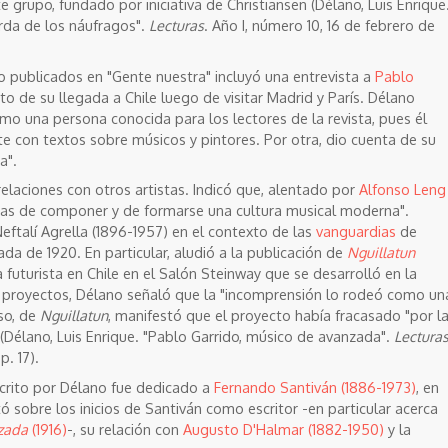
e grupo, fundado por iniciativa de Christiansen (Délano, Luis Enrique
arda de los náufragos".
Lecturas
. Año I, número 10, 16 de febrero de
o publicados en "Gente nuestra" incluyó una entrevista a
Pablo
o de su llegada a Chile luego de visitar Madrid y París. Délano
omo una persona conocida para los lectores de la revista, pues él
 con textos sobre músicos y pintores. Por otra, dio cuenta de su
a".
s relaciones con otros artistas. Indicó que, alentado por
Alfonso Leng
areas de componer y de formarse una cultura musical moderna".
eftalí Agrella (1896-1957)
en el contexto de las
vanguardias
de
da de 1920. En particular, aludió a la publicación de
Nguillatun
 futurista en Chile en el Salón Steinway que se desarrolló en la
 proyectos, Délano señaló que la "incomprensión lo rodeó como un
aso, de
Nguillatun
, manifestó que el proyecto había fracasado "por l
 (Délano, Luis Enrique. "Pablo Garrido, músico de avanzada".
Lectura
p. 17).
scrito por Délano fue dedicado a
Fernando Santiván (1886-1973)
, en
tó sobre los inicios de Santiván como escritor -en particular acerca
zada
(1916)
-, su relación con
Augusto D'Halmar (1882-1950)
y la