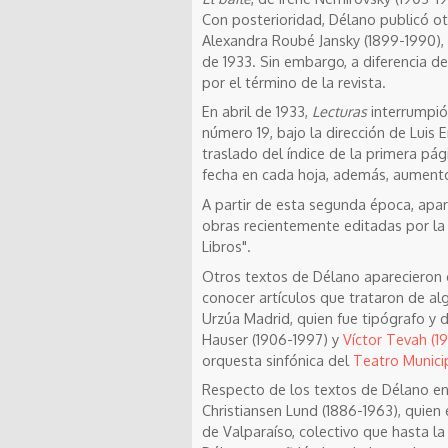
Con posterioridad, Délano publicó ot
Alexandra Roubé Jansky (1899-1990),
de 1933. Sin embargo, a diferencia d
por el término de la revista.
En abril de 1933,
Lecturas
interrumpió
número 19, bajo la dirección de Luis
traslado del índice de la primera pág
fecha en cada hoja, además, aument
A partir de esta segunda época, apar
obras recientemente editadas por la 
Libros"
.
Otros textos de Délano aparecieron c
conocer artículos que trataron de al
Urzúa Madrid, quien fue tipógrafo y d
Hauser (1906-1997) y
Víctor Tevah (1
orquesta sinfónica del
Teatro Munici
Respecto de los textos de Délano en 
Christiansen Lund (1886-1963), quie
de Valparaíso, colectivo que hasta l