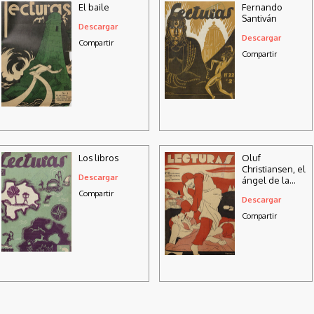
El baile
Fernando
Santiván
Descargar
Descargar
Compartir
Compartir
Los libros
Oluf
Christiansen, el
Descargar
ángel de la
guarda de los
Compartir
Descargar
náufragos
Compartir