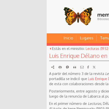
Inicio
Lugares
Tem
Estás en el minisitio:
Lecturas (1932
Luis Enrique Délano en
RDF
imprimir
Reportar
Citar
A partir del número 3 de la revista
Le
portadilla se indicó que
Luis Enrique
de esta con colaboraciones desde la
Posteriormente, entre agosto y diciem
luego de la renuncia de Labarca al pu
En el primer número de
Lecturas
, Dé
El baile
, de Irene Nemirovsky (1903-1