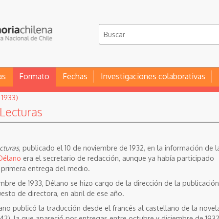
as
Formato
Fechas
Investigaciones colaborativas
-1933)
 Lecturas
cturas
, publicado el 10 de noviembre de 1932, en la información de l
 Délano
era el secretario de redacción, aunque ya había participado
 primera entrega del medio.
bre de 1933, Délano se hizo cargo de la dirección de la publicación
esto de directora, en abril de ese año.
lano publicó la traducción desde el francés al castellano de la novel
942), la que apareció por entregas entre octubre y diciembre de 1932