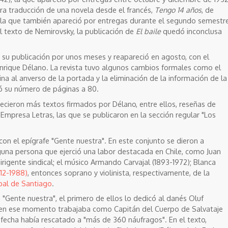
ra traducción de una novela desde el francés,
Tengo 14 años
, de
 la que también apareció por entregas durante el segundo semestr
el texto de Nemirovsky, la publicación de
El baile
quedó inconclusa
 su publicación por unos meses y reapareció en agosto, con el
 Enrique Délano. La revista tuvo algunos cambios formales como el
ina al anverso de la portada y la eliminación de la información de la
ó su número de páginas a 80.
ecieron más textos firmados por Délano, entre ellos, reseñas de
Empresa Letras, las que se publicaron en la sección regular
"Los
on el epígrafe "Gente nuestra". En este conjunto se dieron a
guna persona que ejerció una labor destacada en Chile, como Juan
irigente sindical; el músico Armando Carvajal (1893-1972); Blanca
912-1988)
, entonces soprano y violinista, respectivamente, de la
pal de Santiago
.
"Gente nuestra", el primero de ellos lo dedicó al danés Oluf
n en ese momento trabajaba como Capitán del Cuerpo de Salvataje
a fecha había rescatado a "más de 360 náufragos". En el texto,