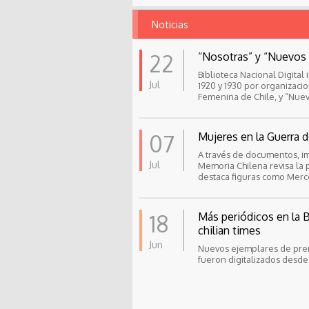
Noticias
22
“Nosotras” y “Nuevos 
Biblioteca Nacional Digita
Jul
1920 y 1930 por organizacio
Femenina de Chile, y “Nue
Profesores de Chile.
07
Mujeres en la Guerra d
A través de documentos, im
Jul
Memoria Chilena revisa la p
destaca figuras como Merc
18
Más periódicos en la Bi
chilian times
Jun
Nuevos ejemplares de prens
fueron digitalizados desde 