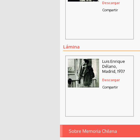
Descargar
regreso de
España, 1937
Compartir
Lámina
Luis Enrique
Délano,
Madrid, 1937
Descargar
Compartir
Sobre Memoria Chilena