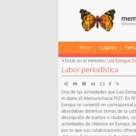
Inicio
Lugares
Tem
Estás en el minisitio:
Luis Enrique D
Labor periodística
RDF
imprimir
Reportar
Citar
Una de las actividades que Luis Enri
el diario
El Mercurio
hacia 1927. En 19
Europa se convirtió en corresponsal p
abordaban distintos temas de la cul
descripción de barrios o ciudades, c
actividades de chilenos en Europa. Ad
por lo que sus colaboraciones ofreci