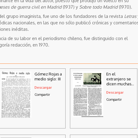
inante en la vida del autor, puesto que produjo un vuelco en su
eses de guerra civil en Madrid
(1937) y
Sobre todo Madrid
(1970).
del grupo imaginista, fue uno de los fundadores de la revista
Letras
ódicas nacionales, en las que no sólo publicó crónicas y comentario
iones inéditas.
ncia de su labor en el periodismo chileno, fue distinguido con el
oría redacción, en 1970.
Gómez Rojas a
En el
medio siglo: III
extranjero se
dicen muchas
Descargar
barbaridades
Descargar
sobre Chile
Compartir
Compartir