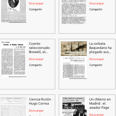
Tsingtau
Descargar
Descargar
Compartir
Compartir
Cuento
La corbeta
seleccionado :
Baquedano ha
Brewell, el
plegado sus
hombre
alas
Descargar
Descargar
solitario
Compartir
Compartir
Ciencia-ficción :
Un chileno en
Hugo Correa
Madrid : el
aviador Page
Descargar
Descargar