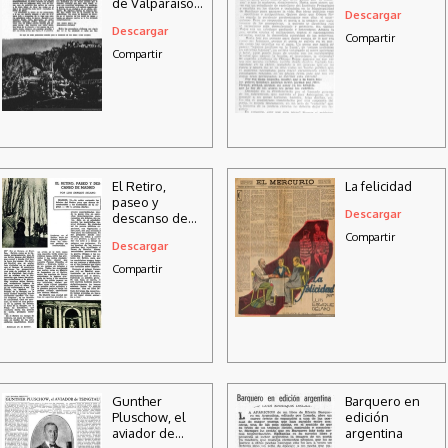
de Valparaíso
Descargar
pasean a San
Descargar
Pedro por el
Compartir
mar
Compartir
El Retiro,
La felicidad
paseo y
Descargar
descanso de
Madrid
Compartir
Descargar
Compartir
Gunther
Barquero en
Pluschow, el
edición
aviador de
argentina