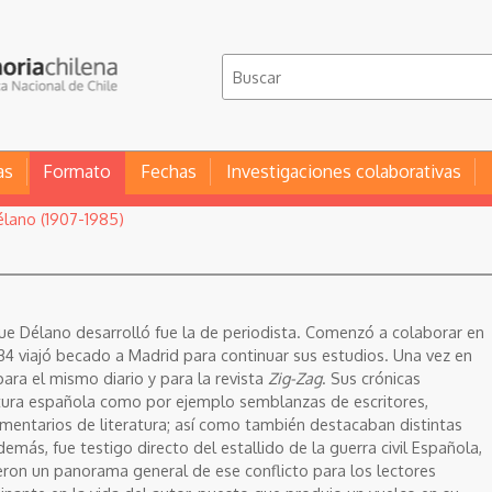
as
Formato
Fechas
Investigaciones colaborativas
élano (1907-1985)
que Délano desarrolló fue la de periodista. Comenzó a colaborar en
34 viajó becado a Madrid para continuar sus estudios. Una vez en
ara el mismo diario y para la revista
Zig-Zag
. Sus crónicas
tura española como por ejemplo semblanzas de escritores,
omentarios de literatura; así como también destacaban distintas
emás, fue testigo directo del estallido de la guerra civil Española,
eron un panorama general de ese conflicto para los lectores