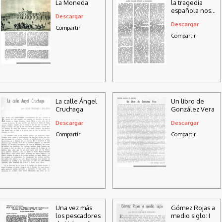
La Moneda
la tragedia
española nos
Descargar
relata sus
Descargar
impresiones
Compartir
Compartir
La calle Ángel
Un libro de
Cruchaga
González Vera
Descargar
Descargar
Compartir
Compartir
Una vez más
Gómez Rojas a
los pescadores
medio siglo: I