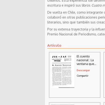
chilenos. Esta experiencia fue determ
escritura e inspiró sus libros
Cuatro m
De vuelta en Chile, como integrante 
colaboró en otras publicaciones peri
literarios, sino que también sus creac
Por su extensa trayectoria y la influe
Premio Nacional de Periodismo, categ
Artículo
El cuento
nacional : La
ventana que
mira al mar,
Descargar
Luis Enrique
Délano
Compartir