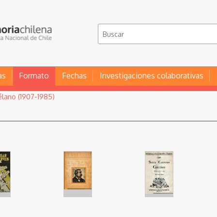
as
Formato
Fechas
Investigaciones colaborativas
élano (1907-1985)
da de
Portada de
Portada de
Siete