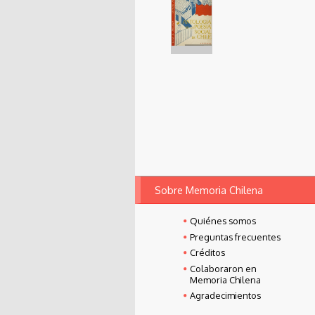
cuentos chilenos,
Histor
1932
detect
Portada de
Antología de la
poesía social de
Chile,
1962
Sobre Memoria Chilena
Quiénes somos
Preguntas frecuentes
Créditos
Colaboraron en
Memoria Chilena
Agradecimientos