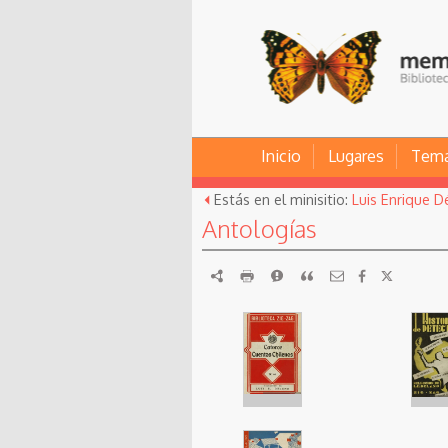
Inicio
Lugares
Tem
Estás en el minisitio:
Luis Enrique D
Antologías
RDF
imprimir
Reportar
Citar
Portada de
Catorce
Porta