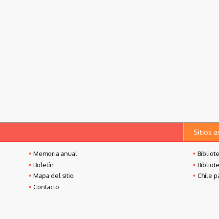
ias de
Lastarria,
1944
cuentos chilenos,
ives,
1940
1945
Sitios 
Memoria anual
Bibliot
Boletín
Bibliot
Mapa del sitio
Chile p
Contacto