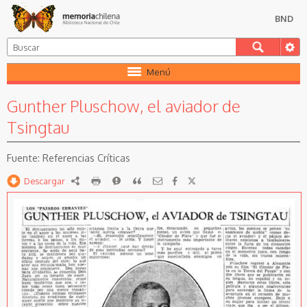
BND
Menú
Gunther Pluschow, el aviador de
Tsingtau
Referencias Críticas
Descargar
RDF
imprimir
Reportar
Citar