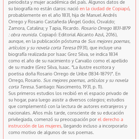
periodista y mujer académica del país. Algunos datos de
su biografía no están claros: nació
en la ciudad de Copiapó
,
probablemente en el año 1831, hija de Manuel Andrés
Orrego y Rosario Castañeda (Ángel Godoi, Osvaldo;
Zamora, Catalina; y Tapia, Ricardo.
Rosario Orrego 1831-1879
: obra reunida
. Copiapó: Editorial Alicanto Azul, 2016),
aunque, en la publicación póstuma de
Sus mejores poemas,
artículos y su novela corta Teresa
(1931), que incluye una
biografía realizada por Isaac Grez Silva, se indica 1834
como el año de su nacimiento y Carvallo como el apellido
de su madre (Grez Silva, Isaac. "La ilustre escritora y
poetisa doña Rosario Orrego de Uribe (1834-1879)". En
Orrego, Rosario.
Sus mejores poemas, artículos y su novela
corta Teresa.
Santiago: Nascimento, 1931, p. 11).
Sus primeros estudios los recibió en el espacio privado de
su hogar, para luego asistir a diversos colegios; estudios
que complementó con la lectura de autores extranjeros y
nacionales. Años más tarde, consciente de su educación
privilegiada, comenzó su preocupación por
el derecho a
instrucción de las mujeres
, llegando incluso a incorporarlo
como motivo de algunos de sus poemas.