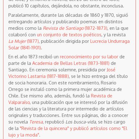
publicó 10 capítulos, dejándola, no obstante, inconclusa.
Paralelamente, durante las décadas de 1860 y 1870, siguió
entregando artículos y publicando poemas en distintos
medios como la
Revista de Santiago
(1872-1873)
, en la que
colaboró con
un conjunto de textos poéticos
, y la revista
La Mujer
(1877)
, publicación dirigida por
Lucrecia Undurraga
Solar (1841-1901)
.
En el año 1873 recibió un
reconocimiento por su labor
de
parte de la
Academia de Bellas Letras (1873-1881)
de
Santiago. En ceremonia solemne, presidida por
José
Victorino Lastarria (1817-1888)
, se le hizo entrega del título
de socia honoraria. Con este nombramiento, Rosario
Orrego se instaló como la primera mujer académica de
Chile. Ese mismo año, además, fundó la
Revista de
Valparaíso
, una publicación que se interesó por la difusión
de las ciencias y la literatura por intermedio de artículos
originales y traducciones. Entre sus páginas, dio a conocer
su novela
Teresa
, republicó
Los busca-vida
, se hizo cargo
de la
"Revista de la quincena" y publicó artículos como "El
lujo y la moda"
.