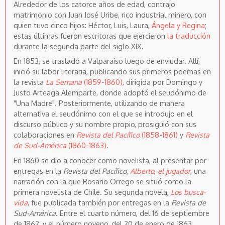
Alrededor de los catorce años de edad, contrajo
matrimonio con Juan José Uribe, rico industrial minero, con
quien tuvo cinco hijos: Héctor, Luis, Laura,
Ángela y Regina
;
estas últimas fueron escritoras que ejercieron
la traducción
durante la segunda parte del siglo XIX.
En 1853, se trasladó a Valparaíso luego de enviudar. Allí,
inició su labor literaria, publicando sus primeros poemas en
la revista
La Semana
(1859-1860)
, dirigida por Domingo y
Justo Arteaga Alemparte, donde adoptó el seudónimo de
"Una Madre". Posteriormente, utilizando de manera
alternativa el seudónimo con el que se introdujo en el
discurso público y su nombre propio, prosiguió con sus
colaboraciones en
Revista del Pacífico
(1858-1861)
y
Revista
de Sud-América
(1860-1863)
.
En 1860 se dio a conocer como novelista, al presentar por
entregas en la
Revista del Pacífico
,
Alberto, el jugador
, una
narración con la que Rosario Orrego se situó como la
primera novelista de Chile. Su segunda novela,
Los busca-
vida
, fue publicada también por entregas en la
Revista de
Sud-América
. Entre el cuarto número, del 16 de septiembre
de 1862, y el número noveno, del 20 de enero de 1863,