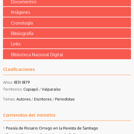
Documentos
Imágenes
Cronología
Bibliografía
Links
Biblioteca Nacional Digital
Clasificaciones
Años:
1831
-
1879
Territorios:
Copiapó
/
Valparaíso
Temas:
Autores
/
Escritores
/
Periodistas
Contenidos del minisitio
Poesía de Rosario Orrego en la Revista de Santiago