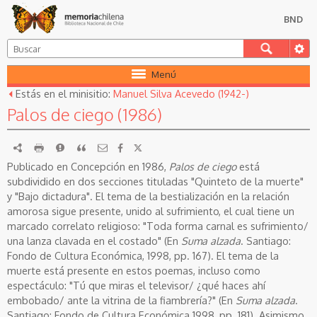
BND
Menú
Estás en el minisitio:
Manuel Silva Acevedo (1942-)
Palos de ciego (1986)
RDF
imprimir
Reportar
Citar
Publicado en Concepción en 1986,
Palos de ciego
está
subdividido en dos secciones tituladas "Quinteto de la muerte"
y "Bajo dictadura". El tema de la bestialización en la relación
amorosa sigue presente, unido al sufrimiento, el cual tiene un
marcado correlato religioso: "Toda forma carnal es sufrimiento/
una lanza clavada en el costado" (En
Suma alzada
. Santiago:
Fondo de Cultura Económica, 1998, pp. 167). El tema de la
muerte está presente en estos poemas, incluso como
espectáculo: "Tú que miras el televisor/ ¿qué haces ahí
embobado/ ante la vitrina de la fiambrería?" (En
Suma alzada
.
Santiago: Fondo de Cultura Económica 1998, pp. 181). Asimismo,