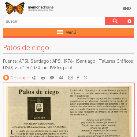
BND
Menú
Palos de ciego
APSI. Santiago : APSI, 1976- (Santiago : Talleres Gráficos
DSD) v., n° 182, (30 jun. 1986), p. 51
Descargar
RDF
imprimir
Reportar
Citar