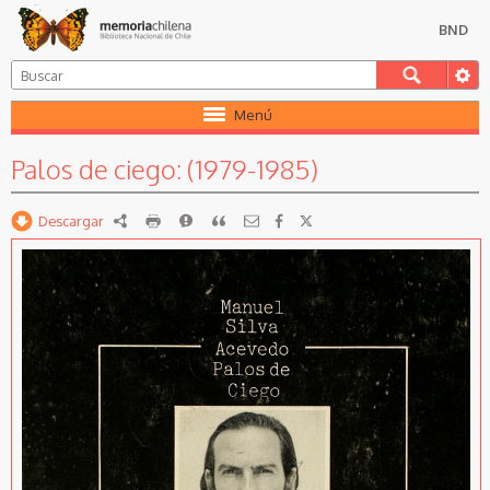
BND
Menú
Palos de ciego: (1979-1985)
Descargar
RDF
imprimir
Reportar
Citar