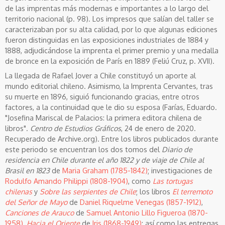
de las imprentas más modernas e importantes a lo largo del
territorio nacional (p. 98). Los impresos que salían del taller se
caracterizaban por su alta calidad, por lo que algunas ediciones
fueron distinguidas en las exposiciones industriales de 1884 y
1888, adjudicándose la imprenta el primer premio y una medalla
de bronce en la exposición de París en 1889 (Feliú Cruz, p. XVII).
La llegada de Rafael Jover a Chile constituyó un aporte al
mundo editorial chileno. Asimismo, la Imprenta Cervantes, tras
su muerte en 1896, siguió funcionando gracias, entre otros
factores, a la continuidad que le dio su esposa (Farías, Eduardo.
"Josefina Mariscal de Palacios: la primera editora chilena de
libros".
Centro de Estudios Gráficos
, 24 de enero de 2020.
Recuperado de Archive.org). Entre los libros publicados durante
este periodo se encuentran los dos tomos del
Diario de
residencia en Chile durante el año 1822 y de viaje de Chile al
Brasil en 1823
de
Maria Graham (1785-1842)
; investigaciones de
Rodulfo Amando Philippi (1808-1904)
, como
Las tortugas
chilenas
y
Sobre las serpientes de Chile
; los libros
El terremoto
del Señor de Mayo
de
Daniel Riquelme Venegas (1857-1912)
,
Canciones de Arauco
de
Samuel Antonio Lillo Figueroa (1870-
1958)
,
Hacia el Oriente
de
Iris (1868-1949)
; así como las entregas