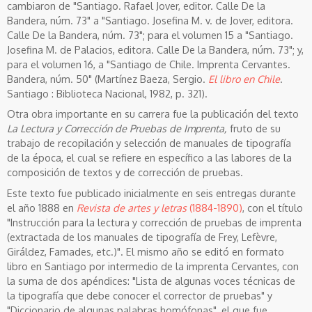
cambiaron de "Santiago. Rafael Jover, editor. Calle De la
Bandera, núm. 73" a "Santiago. Josefina M. v. de Jover, editora.
Calle De la Bandera, núm. 73"; para el volumen 15 a "Santiago.
Josefina M. de Palacios, editora. Calle De la Bandera, núm. 73"; y,
para el volumen 16, a "Santiago de Chile. Imprenta Cervantes.
Bandera, núm. 50" (Martínez Baeza, Sergio.
El libro en Chile
.
Santiago : Biblioteca Nacional, 1982, p. 321).
Otra obra importante en su carrera fue la publicación del texto
La Lectura y Corrección de Pruebas de Imprenta,
fruto de su
trabajo de recopilación y selección de manuales de tipografía
de la época, el cual se refiere en específico a las labores de la
composición de textos y de corrección de pruebas.
Este texto fue publicado inicialmente en seis entregas durante
el año 1888 en
Revista de artes y letras
(1884-1890)
, con el título
"Instrucción para la lectura y corrección de pruebas de imprenta
(extractada de los manuales de tipografía de Frey, Lefèvre,
Giráldez, Famades, etc.)". El mismo año se editó en formato
libro en Santiago por intermedio de la imprenta Cervantes, con
la suma de dos apéndices: "Lista de algunas voces técnicas de
la tipografía que debe conocer el corrector de pruebas" y
"Diccionario de algunas palabras homófonas", el que fue