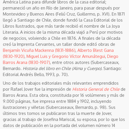
América Latina para difundir libros de la casa editorial;
permaneció un año en Río de Janeiro, para pasar después por
Montevideo y Buenos Aires (Feliú Cruz, Guillermo, p. XVI). En 1871
llegó a Santiago de Chile, donde fundó la Casa Editorial de los
Libros Ilustrados, que más tarde recibió el nombre de La Joya
Literaria
.
A inicios de la misma década viajó a Perú por motivos
de negocios, volviendo a Chile en 1876. A finales de la década
creó la Imprenta Cervantes, un taller donde editó obras de
Benjamín Vicuña Mackenna (1831-1886)
,
Alberto Blest Gana
(1830-1920)
,
Miguel Luis y Gregorio Víctor Amunátegui
,
Diego
Barros Arana (1830-1907)
, entre otros autores (Subercaseaux,
Bernardo.
Historia del libro en Chile (Alma y Cuerpo).
Santiago:
Editorial Andrés Bello, 1993, p. 70).
Uno de los trabajos editoriales más relevantes emprendidos
por Rafael Jover fue la impresión de
Historia General de Chile
de
Barros Arana. Esta obra, constituida por 16 volúmenes y más de
9.000 páginas, fue impresa entre 1884 y 1902, incluyendo
ilustraciones y viñetas (Subercaseaux, Bernardo, p. 98). Sus
últimos tres tomos se publicaron tras la muerte de Jover,
gracias al trabajo de Josefina Mariscal, su esposa, por lo que los
datos de publicación en la portada del volumen número 14