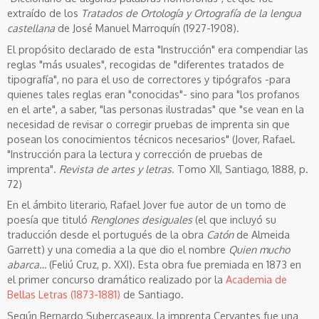
extraído de los
Tratados de Ortología y Ortografía de la lengua
castellana
de José Manuel Marroquín (1927-1908).
El propósito declarado de esta "Instrucción" era compendiar las
reglas "más usuales", recogidas de "diferentes tratados de
tipografía", no para el uso de correctores y tipógrafos -para
quienes tales reglas eran "conocidas"- sino para "los profanos
en el arte", a saber, "las personas ilustradas" que "se vean en la
necesidad de revisar o corregir pruebas de imprenta sin que
posean los conocimientos técnicos necesarios" (Jover, Rafael.
"Instrucción para la lectura y corrección de pruebas de
imprenta".
Revista de artes y letras
. Tomo XII, Santiago, 1888, p.
72)
En el ámbito literario, Rafael Jover fue autor de un tomo de
poesía que tituló
Renglones desiguales
(el que incluyó su
traducción desde el portugués de la obra
Catón
de Almeida
Garrett) y una comedia a la que dio el nombre
Quien mucho
abarca…
(Feliú Cruz, p. XXI). Esta obra fue premiada en 1873 en
el primer concurso dramático realizado por la
Academia de
Bellas Letras (1873-1881)
de Santiago.
Según Bernardo Subercaseaux, la imprenta Cervantes fue una