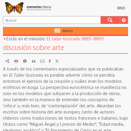
BND
Menú
Estás en el minisitio:
El taller ilustrado (1885-1889)
discusión sobre arte
RDF
imprimir
Reportar
Citar
A través de los comentarios especializados que se publicaban
en
El Taller Ilustrado
, es posible advertir cómo se percibía
entonces el ejercicio de la creación y cuáles eran los modelos
estéticos en boga. La perspectiva eurocéntrica se manifiesta no
solo en los modelos que subyacen a la producción de obras,
sino también en la manera de entender los conceptos de
'crítica' o, más bien, de 'contemplación' del arte. Abundan los
escritos sobre historia del arte europeo, tanto de autores
chilenos como traducciones de textos franceses e italianos, bajo
títulos como "Miguel Ángel y Lorenzo de Medici", "Edad media,
idealismo ascético" y "El Nacimiento de Cristo en el arte