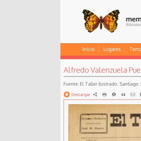
Inicio
Lugares
Tem
Alfredo Valenzuela Puel
El Taller ilustrado. Santiago : 
Descargar
RDF
imprimir
Reportar
Citar