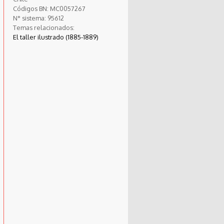
Códigos BN:
MC0057267
N° sistema:
95612
Temas relacionados:
El taller ilustrado (1885-1889)