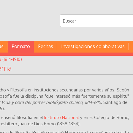
as
Formato
Fechas
Investigaciones colaborativas
(1814-1910)
erna
o y Filosofía en instituciones secundarias por varios años. Según
filosofía fue la disciplina "que interesó más fuertemente su espíritu"
Vida y obra del primer bibliógrafo chileno, 1814-1910
. Santiago de
5).
enseñó filosofía en el
Instituto Nacional
y en el Colegio de Romo,
l presbítero Juan de Dios Romo (1858-1854).
sor de filosofía, Briseño preparó libros para la enseñanza de esta