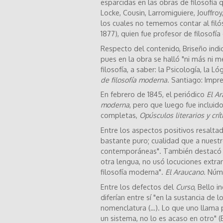
esparcidas en las obras de filosofía
Locke, Cousin, Larromiguiere, Jouffroy
los cuales no tememos contar al filós
1877), quien fue profesor de filosofía d
Respecto del contenido, Briseño indi
pues en la obra se halló "ni más ni 
filosofía, a saber: la Psicología, la L
de filosofía moderna
. Santiago: Impren
En febrero de 1845, el periódico
El A
moderna
, pero que luego fue incluid
completas,
Opúsculos literarios y crít
Entre los aspectos positivos resaltado
bastante puro; cualidad que a nuestro
contemporáneas". También destacó que
otra lengua, no usó locuciones extra
filosofía moderna".
El Araucano
. Núme
Entre los defectos del
Curso
, Bello i
diferían entre sí "en la sustancia de 
nomenclatura (…). Lo que uno llama p
un sistema, no lo es acaso en otro" (Be