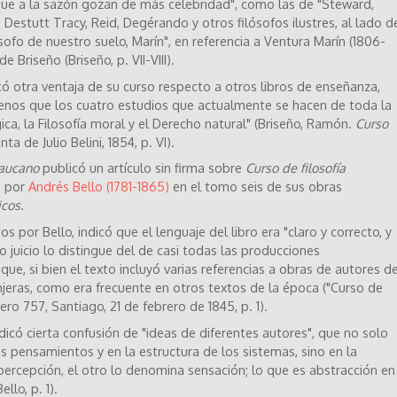
 que a la sazón gozan de más celebridad", como las de "Steward,
, Destutt Tracy, Reid, Degérando y otros filósofos ilustres, al lado d
ofo de nuestro suelo, Marín", en referencia a Ventura Marín (1806-
e Briseño (Briseño, p. VII-VIII).
có otra ventaja de su curso respecto a otros libros de enseñanza,
menos que los cuatro estudios que actualmente se hacen de toda la
ógica, la Filosofía moral y el Derecho natural" (Briseño, Ramón.
Curso
ta de Julio Belini, 1854, p. VI).
raucano
publicó un artículo sin firma sobre
Curso de filosofía
o por
Andrés Bello (1781-1865)
en el tomo seis de sus obras
icos
.
s por Bello, indicó que el lenguaje del libro era "claro y correcto, y
 juicio lo distingue del de casi todas las producciones
, si bien el texto incluyó varias referencias a obras de autores d
njeras, como era frecuente en otros textos de la época ("Curso de
ro 757, Santiago, 21 de febrero de 1845, p. 1).
ndicó cierta confusión de "ideas de diferentes autores", que no solo
los pensamientos y en la estructura de los sistemas, sino en la
ercepción, el otro lo denomina sensación; lo que es abstracción en
llo, p. 1).