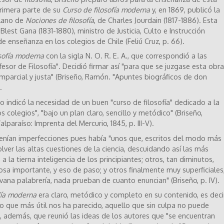
 primera parte de su
Curso de filosofía moderna
y, en 1869, publicó la
llano de
Nociones de filosofía
, de Charles Jourdain (1817-1886). Esta
Blest Gana (1831-1880), ministro de Justicia, Culto e Instrucción
 enseñanza en los colegios de Chile (Feliú Cruz, p. 66).
osofía moderna
con la sigla N. O. R. E. A., que correspondió a las
fesor de Filosofía". Decidió firmar así "para que se juzgase esta obra
 imparcial y justa" (Briseño, Ramón. "Apuntes biográficos de don
.
o indicó la necesidad de un buen "curso de filosofía" dedicado a la
 colegios", "bajo un plan claro, sencillo y metódico" (Briseño,
Valparaíso: Imprenta del Mercurio, 1845, p. III-V).
a tenían imperfecciones pues había "unos que, escritos del modo más
olver las altas cuestiones de la ciencia, descuidando así las más
a la tierna inteligencia de los principiantes; otros, tan diminutos,
sa importante, y eso de paso; y otros finalmente muy superficiales
ana palabrería, nada prueban de cuanto enuncian" (Briseño, p. IV).
fía moderna
era claro, metódico y completo en su contenido, es decir
lo que más útil nos ha parecido, aquello que sin culpa no puede
ó, además, que reunió las ideas de los autores que "se encuentran