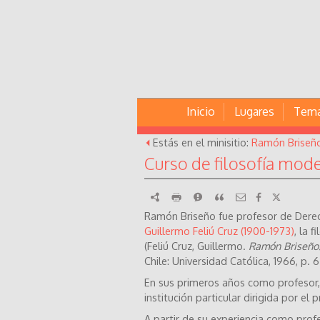
Inicio
Lugares
Tem
Estás en el minisitio:
Ramón Briseño 
Curso de filosofía mod
RDF
imprimir
Reportar
Citar
Ramón Briseño fue profesor de Derech
Guillermo Feliú Cruz (1900-1973)
, la 
(Feliú Cruz, Guillermo.
Ramón Briseño: 
Chile: Universidad Católica, 1966, p. 6
En sus primeros años como profesor, 
institución particular dirigida por e
A partir de su experiencia como profe