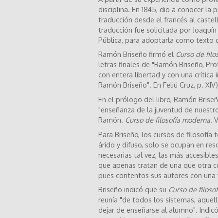
disciplina. En 1845, dio a conocer la
traducción desde el francés al caste
traducción fue solicitada por Joaquín 
Pública, para adoptarla como texto de
Ramón Briseño firmó el
Curso de fil
letras finales de "Ramón Briseño, Pro
con entera libertad y con una crítica
Ramón Briseño". En Feliú Cruz, p. XIV)
En el prólogo del libro, Ramón Briseñ
"enseñanza de la juventud de nuestros
Ramón.
Curso de filosofía moderna
. 
Para Briseño, los cursos de filosofí
árido y difuso, solo se ocupan en res
necesarias tal vez, las más accesibles 
que apenas tratan de una que otra co
pues contentos sus autores con una v
Briseño indicó que su
Curso de filoso
reunía "de todos los sistemas, aquel
dejar de enseñarse al alumno". Indic