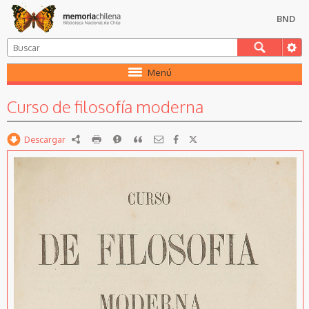
BND
Menú
Curso de filosofía moderna
Descargar
RDF
imprimir
Reportar
Citar