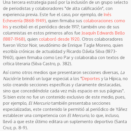
Una tercera estrategia pasó por la inclusión de un grupo selecto
de periodistas y colaboradores "de alta calificación", con
experiencia previa. Este fue el caso, por ejemplo, de
Inés
Echeverría (1868-1949)
, quien firmaba sus
colaboraciones
como
Iris
y escribió en el periódico desde 1917; también uno de sus
columnistas en estos primeros años fue
Joaquín Edwards Bello
(1887-1968)
, quien
colaboró desde 1920
. Otros colaboradores
fueron Víctor Noir, seudónimo de Enrique Tagle Moreno, quien
escribía crónicas de actualidad y Ricardo Dávila Silva (1873-
1960), quien firmaba como Leo Par y colaboraba con textos de
crítica literaria (Silva Castro, p. 382).
Así como otros medios que presentaron secciones diversas,
La
Nación
le brindó un lugar especial a los "
Deportes
y la Hípica, no
solo creando secciones específicas y claramente destacadas,
sino que concediéndole cada vez más espacio en sus páginas".
Si bien este no fue un contenido exclusivo de este medio, pues,
por ejemplo,
El Mercurio
también presentaba secciones
especializadas, este contenido le permitió al periódico de Yáñez
establecer una competencia con
El Mercurio
, lo que, incluso,
llevó a que este último editara un suplemento deportivo (Santa
Cruz, p. 8-9).