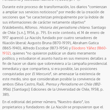
Durante este proceso de transformación, los diarios "comienzan
a ampliar sus servicios noticiosos" por medio de la creación de
secciones que "se caracterizan principalmente por la índole de
sus informaciones de carácter netamente objetivo"
(Valdebenito, Alfonso.
Historia del periodismo chileno
. Santiago
de Chile: [s.n.], 1956, p. 79). En este contexto, el 14 de enero de
1917 apareció
La Nación
, fundado por cuatro senadores de
filiación liberal: Augusto Bruna (1870-1939), Abraham Gatica
(1865-1940), Alfredo Escobar (1873-1954) y
Eliodoro Yáñez (1860-
1932)
, quienes "no quisieron publicar un diario meramente
político, y estudiaron el asunto hasta en sus menores detalles a
fin de hacer un diario que sobreviviera a la campaña presidencial
inmediata y que compartiera, si era posible, las posiciones
conquistadas por
El Mercurio
", sin amenazar la existencia de
este medio, sino que consideraban posible la convivencia de
ambos (Silva Castro, Raúl.
Prensa y Periodismo en Chile (1812-
1956)
. [Santiago]: Ediciones de la Universidad de Chile, 1958, p.
381).
En el editorial del primer número, "Nuestro diario", los
propietarios y fundadores de
La Nación
se propusieron que el