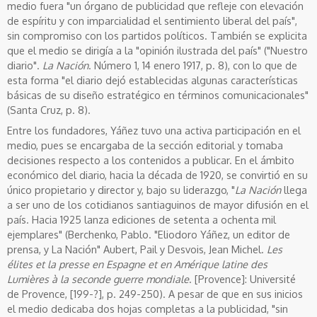
medio fuera "un órgano de publicidad que refleje con elevación
de espíritu y con imparcialidad el sentimiento liberal del país",
sin compromiso con los partidos políticos. También se explicita
que el medio se dirigía a la "opinión ilustrada del país" ("Nuestro
diario".
La Nación
. Número 1, 14 enero 1917, p. 8), con lo que de
esta forma "el diario dejó establecidas algunas características
básicas de su diseño estratégico en términos comunicacionales"
(Santa Cruz, p. 8).
Entre los fundadores, Yáñez tuvo una activa participación en el
medio, pues se encargaba de la sección editorial y tomaba
decisiones respecto a los contenidos a publicar. En el ámbito
económico del diario, hacia la década de 1920, se convirtió en su
único propietario y director y, bajo su liderazgo, "
La Nación
llega
a ser uno de los cotidianos santiaguinos de mayor difusión en el
país. Hacia 1925 lanza ediciones de setenta a ochenta mil
ejemplares" (Berchenko, Pablo. "Eliodoro Yáñez, un editor de
prensa, y La Nación" Aubert, Pail y Desvois, Jean Michel.
Les
élites et la presse en Espagne et en Amérique latine des
Lumières à la seconde guerre mondiale
. [Provence]: Université
de Provence, [199-?], p. 249-250). A pesar de que en sus inicios
el medio dedicaba dos hojas completas a la publicidad, "sin