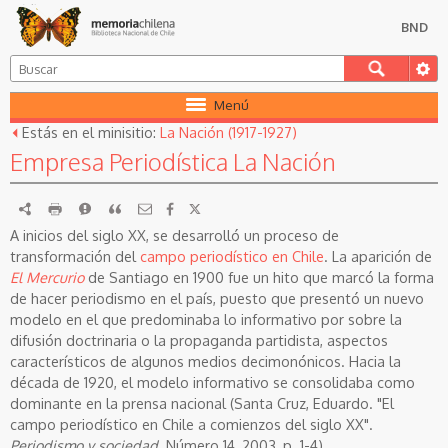
BND
Menú
Estás en el minisitio:
La Nación (1917-1927)
Empresa Periodística La Nación
RDF
imprimir
Reportar
Citar
A inicios del siglo XX, se desarrolló un proceso de
transformación del
campo periodístico en Chile
. La aparición de
El Mercurio
de Santiago en 1900 fue un hito que marcó la forma
de hacer periodismo en el país, puesto que presentó un nuevo
modelo en el que predominaba lo informativo por sobre la
difusión doctrinaria o la propaganda partidista, aspectos
característicos de algunos medios decimonónicos. Hacia la
década de 1920, el modelo informativo se consolidaba como
dominante en la prensa nacional (Santa Cruz, Eduardo. "El
campo periodístico en Chile a comienzos del siglo XX".
Periodismo y sociedad
. Número 14, 2003, p. 1-4).