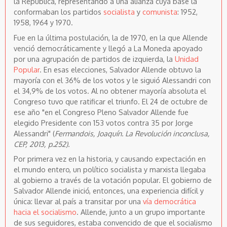
la República, representando a una alianza cuya base la
conformaban los partidos
socialista
y
comunista
: 1952,
1958, 1964 y 1970.
Fue en la última postulación, la de 1970, en la que Allende
venció democráticamente y llegó a La Moneda apoyado
por una agrupación de partidos de izquierda, la
Unidad
Popular
. En esas elecciones, Salvador Allende obtuvo la
mayoría con el 36% de los votos y le siguió Alessandri con
el 34,9% de los votos. Al no obtener mayoría absoluta el
Congreso tuvo que ratificar el triunfo. El 24 de octubre de
ese año "en el Congreso Pleno Salvador Allende fue
elegido Presidente con 153 votos contra 35 por Jorge
Alessandri" (
Fermandois, Joaquín. La Revolución inconclusa,
CEP, 2013, p.252).
Por primera vez en la historia, y causando expectación en
el mundo entero, un político socialista y marxista llegaba
al gobierno a través de la votación popular. El gobierno de
Salvador Allende inició, entonces, una experiencia difícil y
única: llevar al país a transitar por una
vía democrática
hacia el socialismo
. Allende, junto a un grupo importante
de sus seguidores, estaba convencido de que el socialismo