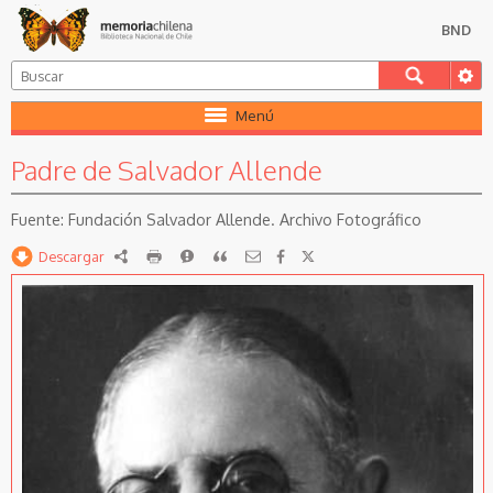
BND
Menú
Padre de Salvador Allende
Fundación Salvador Allende. Archivo Fotográfico
Descargar
RDF
imprimir
Reportar
Citar