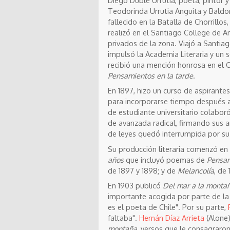
Teodorinda Urrutia Anguita y Baldom
fallecido en la Batalla de Chorrillos,
realizó en el Santiago College de A
privados de la zona. Viajó a Santi
impulsó la Academia Literaria y un s
recibió una mención honrosa en el 
Pensamientos en la tarde
.
En 1897, hizo un curso de aspirantes
para incorporarse tiempo después a
de estudiante universitario colaboró
de avanzada radical, firmando sus a
de leyes quedó interrumpida por su
Su producción literaria comenzó en
años
que incluyó poemas de
Pensam
de 1897 y 1898; y de
Melancolía
, de
En 1903 publicó
Del mar a la monta
importante acogida por parte de l
es el poeta de Chile". Por su parte,
faltaba".
Hernán Díaz Arrieta
(Alone)
montaña
, versos que le consagraro