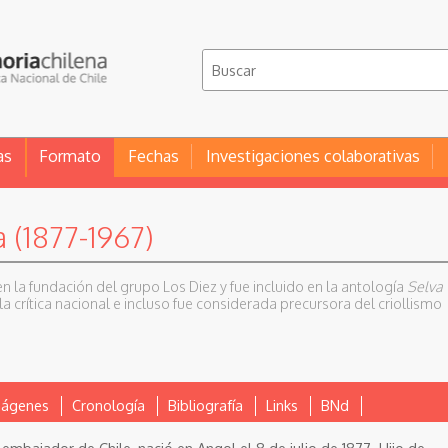
as
Formato
Fechas
Investigaciones colaborativas
 (1877-1967)
en la fundación del grupo Los Diez y fue incluido en la antología
Selva
la crítica nacional e incluso fue considerada precursora del criollismo
mágenes
Cronología
Bibliografía
Links
BNd
 embajador de Chile, nació en Angol el 8 de julio de 1877. Hijo de