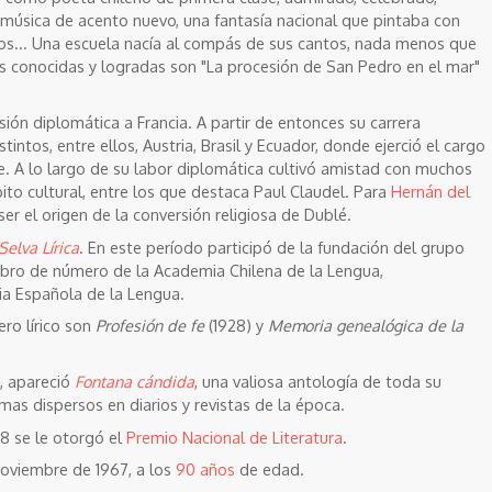
 música de acento nuevo, una fantasía nacional que pintaba con
los... Una escuela nacía al compás de sus cantos, nada menos que
s conocidas y logradas son "La procesión de San Pedro en el mar"
ón diplomática a Francia. A partir de entonces su carrera
stintos, entre ellos, Austria, Brasil y Ecuador, donde ejerció el cargo
le. A lo largo de su labor diplomática cultivó amistad con muchos
ito cultural, entre los que destaca Paul Claudel. Para
Hernán del
er el origen de la conversión religiosa de Dublé.
Selva Lírica
. En este período participó de la fundación del grupo
bro de número de la Academia Chilena de la Lengua,
a Española de la Lengua.
ro lírico son
Profesión de fe
(1928) y
Memoria genealógica de la
o, apareció
Fontana cándida
, una valiosa antología de toda su
as dispersos en diarios y revistas de la época.
8 se le otorgó el
Premio Nacional de Literatura
.
noviembre de 1967, a los
90 años
de edad.