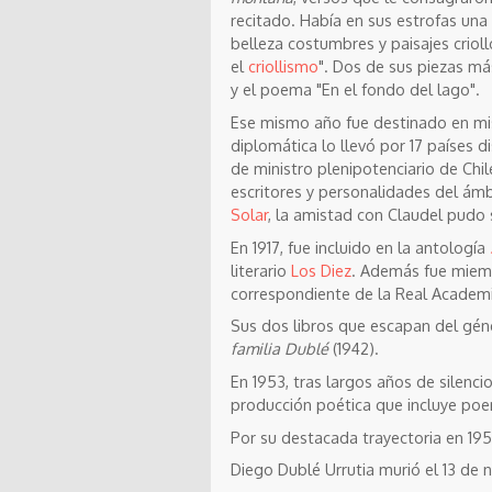
recitado. Había en sus estrofas una
belleza costumbres y paisajes criol
el
criollismo
". Dos de sus piezas má
y el poema "En el fondo del lago".
Ese mismo año fue destinado en misi
diplomática lo llevó por 17 países di
de ministro plenipotenciario de Chi
escritores y personalidades del ámb
Solar
, la amistad con Claudel pudo s
En 1917, fue incluido en la antología
literario
Los Diez
. Además fue miem
correspondiente de la Real Academi
Sus dos libros que escapan del géne
familia Dublé
(1942).
En 1953, tras largos años de silenci
producción poética que incluye poem
Por su destacada trayectoria en 195
Diego Dublé Urrutia murió el 13 de 