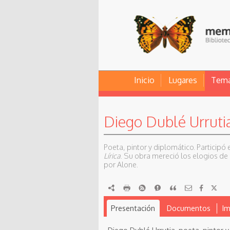
Inicio
Lugares
Tem
Diego Dublé Urrutia
Poeta, pintor y diplomático. Participó 
Lírica
. Su obra mereció los elogios de 
por Alone.
RDF
imprimir
RSS
Reportar
Citar
Presentación
Documentos
I
Diego Dublé Urrutia, poeta, pintor y