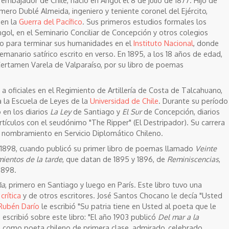
ero Dublé Almeida, ingeniero y teniente coronel del Ejército,
 en la
Guerra del Pacífico
. Sus primeros estudios formales los
ngol, en el Seminario Conciliar de Concepción y otros colegios
ago para terminar sus humanidades en el
Instituto Nacional
, donde
emanario satírico escrito en verso. En 1895, a los 18 años de edad,
Certamen Varela de Valparaíso, por su libro de poemas
 a oficiales en el Regimiento de Artillería de Costa de Talcahuano,
 la Escuela de Leyes de la
Universidad de Chile
. Durante su período
 en los diarios
La Ley
de Santiago y
El Sur
de Concepción, diarios
rtículos con el seudónimo "The Ripper" (El Destripador). Su carrera
 nombramiento en Servicio Diplomático Chileno.
 1898, cuando publicó su primer libro de poemas llamado
Veinte
ientos de la tarde
, que datan de 1895 y 1896, de
Reminiscencias
,
 1898.
ña
, primero en Santiago y luego en París. Este libro tuvo una
a
crítica
y de otros escritores. José Santos Chocano le decía "Usted
Rubén Darío
le escribió "Su patria tiene en Usted al poeta que le
 escribió sobre este libro: "El año 1903 publicó
Del mar a la
n como poeta chileno de primera clase, admirado, celebrado,