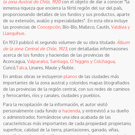
la zona Austral de Chile, 1920
con el objeto de dar a conocer "la
inmensa riqueza que encierra la fértil región del sur del país,
proporcionando detalles de los fundos y sus productos, aparte
de su extensión, avalúo y especialidades". En esta obra incluye
las provincias de
Concepción
, Bío-Bío, Malleco, Cautín,
Valdivia y
Llanquihue
.
En 1923 publicó el segundo volumen de su obra titulado
Álbum
de la zona Central de Chile, 1923
, con detalladas informaciones
acerca de los fundos y haciendas de las provincias de
Aconcagua,
Valparaíso
,
Santiago
,
O`higgins y Colchagua
,
Curicó,
Talca
, Linares, Maule y Ñuble.
En ambas obras se incluyeron
planos
de las ciudades más
importantes de la zona austral y coloridos mapas litografiados
de las provincias de la región central, con sus redes de caminos
y ferrocarriles, ríos y canales, ciudades y pueblos.
Para la recopilación de la información, el autor visitó
personalmente cada fundo o
hacienda
, y entrevistó a su dueño
o administrador, formándose una idea acabada de las
características más importantes de cada propiedad: propietario,
superficie, calidad de la tierra, plantaciones, ganado, viñas,