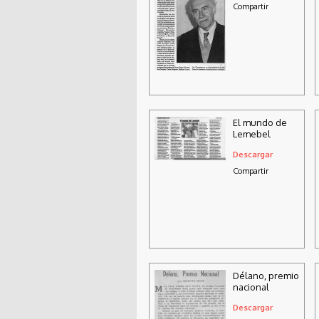
Compartir
El mundo de
Lemebel
Descargar
Compartir
Délano, premio
nacional
Descargar