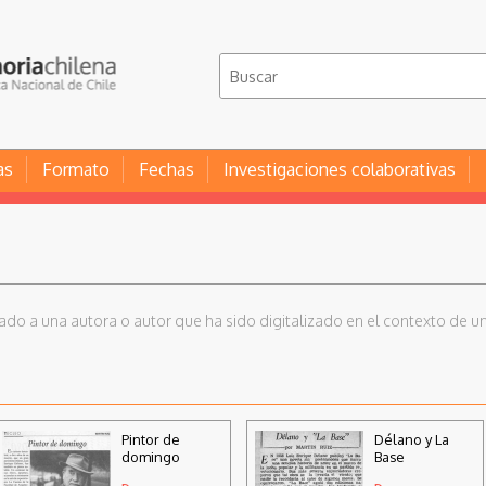
as
Formato
Fechas
Investigaciones colaborativas
iado a una autora o autor que ha sido digitalizado en el contexto de un
Pintor de
Délano y La
domingo
Base