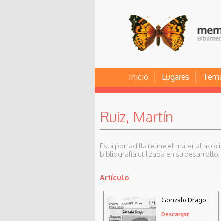
Inicio
Lugares
Tem
Ruiz, Martín
Esta portadilla reúne el material asoc
bibliografía utilizada en su desarrollo.
Artículo
Gonzalo Drago
Descargar