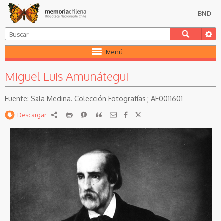
BND
Menú
Miguel Luis Amunátegui
Sala Medina. Colección Fotografías ; AF0011601
Descargar
RDF
imprimir
Reportar
Citar