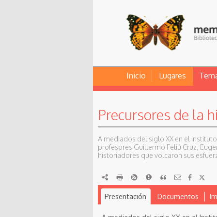
Inicio
Lugares
Tem
Precursores de la hi
A mediados del siglo XX en el Instituto
profesores Guillermo Feliú Cruz, Euge
historiadores que volcaron sus esfuerz
RDF
imprimir
RSS
Reportar
Citar
Presentación
Documentos
I
A mediados del siglo XX en el Inst