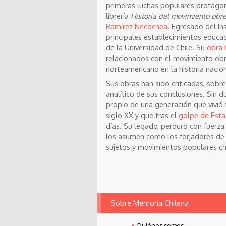
primeras luchas populares protagon
librería
Historia del movimiento obre
Ramírez Necochea
. Egresado del In
principales establecimientos educa
de la Universidad de Chile. Su
obra 
relacionados con el movimiento obre
norteamericano en la historia nacion
Sus obras han sido criticadas, sobr
analítico de sus conclusiones. Sin du
propio de una generación que vivió
siglo XX y que tras el
golpe de Est
días. Su legado, perduró con fuerza
los asumen como los forjadores de u
sujetos y movimientos populares ch
Sobre Memoria Chilena
Quiénes somos