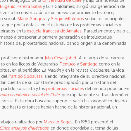
Eugenio Pereira Salas
y Luis Galdames, surgió una generación de
erzos a la construcción de un nuevo conocimiento histórico,
o social.
Mario Góngora
y
Sergio Villalobos
serían los principales
sta que ponía énfasis en el estudio de los problemas sociales y
spirados en la
escuela francesa de Annales
. Paralelamente y bajo el
comenzó a prosperar la primera generación de intelectuales
 historia del proletariado nacional, dando origen a la denominada
l profesor e historiador
Julio César Jobet
. A lo largo de su carrera
o en los liceos de Valparaíso,
Temuco
y
Santiago
como en la
bitual en el periódico
La Nación
y en la revista
Occidente
, la vida
a del
Partido Socialista
, siendo integrante de su directiva nacional
dan cuenta de su constante preocupación por la historia del
l partido socialista y los
problemas sociales
del mundo popular. En
rrollo económico-social de Chile
, que rápidamente se transformó en
 social. Esta obra buscaba superar el vacío historiográfico dejado
s
que hasta entonces habían hecho de la historia nacional, un
trabajos realizados por
Marcelo Segall
. En 1953 presentó el
 Cinco ensayos dialécticos
, en donde abordaba el tema de las