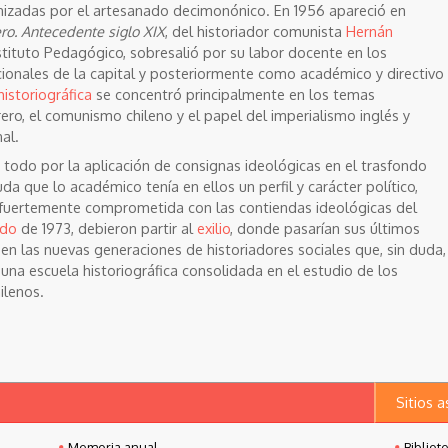
izadas por el artesanado decimonónico. En 1956 apareció en
ro. Antecedente siglo XIX
, del historiador comunista
Hernán
stituto Pedagógico, sobresalió por su labor docente en los
cionales de la capital y posteriormente como académico y directivo
historiográfica
se concentró principalmente en los temas
ro, el comunismo chileno y el papel del imperialismo inglés y
al.
e todo por la aplicación de consignas ideológicas en el trasfondo
da que lo académico tenía en ellos un perfil y carácter político,
 fuertemente comprometida con las contiendas ideológicas del
ado
de 1973, debieron partir al
exilio
, donde pasarían sus últimos
 en las nuevas generaciones de historiadores sociales que, sin duda,
na escuela historiográfica consolidada en el estudio de los
ilenos.
Sitios 
Memoria anual
Bibliot