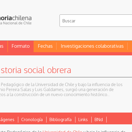
as
Formato
Fechas
Investigaciones colaborativas
storia social obrera
 Pedagógico de la Universidad de Chile y bajo la influencia de los
nio Pereira Salas y Luis Galdames, surgió una generación de
os a la construcción de un nuevo conocimiento histórico...
mágenes
Cronología
Bibliografía
Links
BNd
ituto Pedagógico de la
Universidad de Chile
y bajo la influencia de