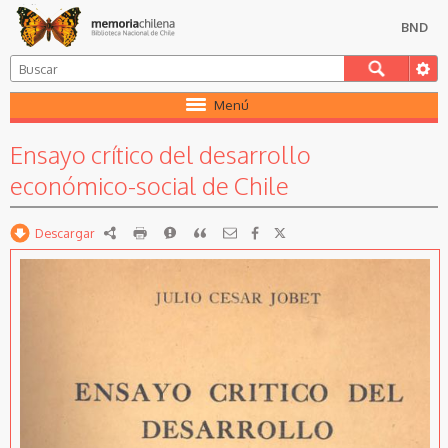
BND
Menú
Ensayo crítico del desarrollo
económico-social de Chile
Descargar
RDF
imprimir
Reportar
Citar