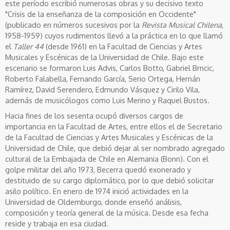
este período escribió numerosas obras y su decisivo texto
"Crisis de la enseñanza de la composición en Occidente"
(publicado en números sucesivos por la
Revista Musical Chilena
,
1958-1959) cuyos rudimentos llevó a la práctica en lo que llamó
el
Taller 44
(desde 1961) en la Facultad de Ciencias y Artes
Musicales y Escénicas de la Universidad de Chile. Bajo este
escenario se formaron Luis Advis, Carlos Botto, Gabriel Brncic,
Roberto Falabella, Fernando García, Serio Ortega, Hernán
Ramírez, David Serendero, Edmundo Vásquez y Cirilo Vila,
además de musicólogos como Luis Merino y Raquel Bustos.
Hacia fines de los sesenta ocupó diversos cargos de
importancia en la Facultad de Artes, entre ellos el de Secretario
de la Facultad de Ciencias y Artes Musicales y Escénicas de la
Universidad de Chile, que debió dejar al ser nombrado agregado
cultural de la Embajada de Chile en Alemania (Bonn). Con el
golpe militar del año 1973, Becerra quedó exonerado y
destituido de su cargo diplomático, por lo que debió solicitar
asilo político. En enero de 1974 inició actividades en la
Universidad de Oldemburgo, donde enseñó análisis,
composición y teoría general de la música. Desde esa fecha
reside y trabaja en esa ciudad.