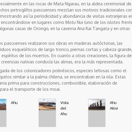
cialmente en las rocas de Mata Ngarau, en la aldea ceremonial de
chos petroglifos pascuenses mezclan sus motivos tradicionales co
ostrando así la periodicidad y abundancia de visitas extranjeras e
s, encontrándose en lugares como Motu Nui (uno de los islotes frent
algunas casas de Orongo, en la caverna Ana Kai Tangata y en otras
nos pascuenses realizaron sus obras en maderas autóctonas, las
viduos esqueléticos de largo tronco, piernas cortas y cabeza grande
espíritus de los muertos. En cuanto a otras creaciones, la figura de
creencias nativas conducía las almas, era la más representada.
legada de los colonizadores polinésicos, especies leñosas como el
itos similar a la palma chilena, se encontraban en la isla. Estas
ria prima para construcciones, combustible, elaboración de
para el transporte de los moai.
Ahu
Vista
Ahu
del
Akivi
Ahu