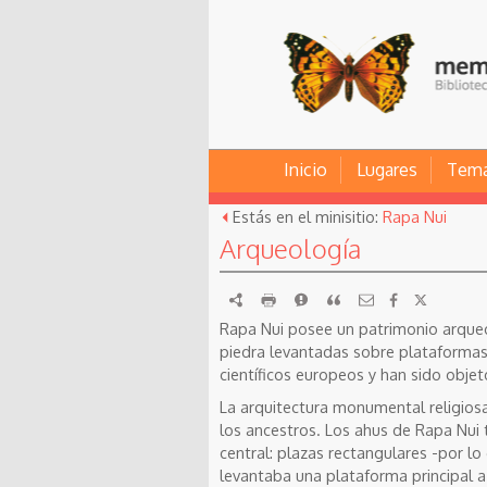
Inicio
Lugares
Tem
Estás en el minisitio:
Rapa Nui
Arqueología
RDF
imprimir
Reportar
Citar
Rapa Nui posee un patrimonio arqueo
piedra levantadas sobre plataformas
científicos europeos y han sido obje
La arquitectura monumental religiosa
los ancestros. Los ahus de Rapa Nui 
central: plazas rectangulares -por 
levantaba una plataforma principal a