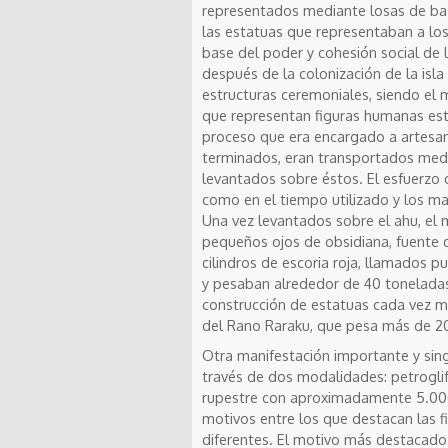
representados mediante losas de basa
las estatuas que representaban a los
base del poder y cohesión social de lo
después de la colonización de la isl
estructuras ceremoniales, siendo el 
que representan figuras humanas esti
proceso que era encargado a artesan
terminados, eran transportados med
levantados sobre éstos. El esfuerzo 
como en el tiempo utilizado y los m
Una vez levantados sobre el ahu, el
pequeños ojos de obsidiana, fuente 
cilindros de escoria roja, llamados 
y pesaban alrededor de 40 toneladas.
construcción de estatuas cada vez má
del Rano Raraku, que pesa más de 20
Otra manifestación importante y singu
través de dos modalidades: petroglifo
rupestre con aproximadamente 5.000
motivos entre los que destacan las 
diferentes. El motivo más destacado