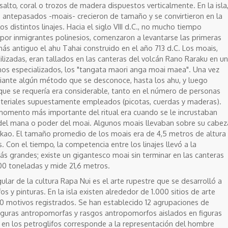
lto, coral o trozos de madera dispuestos verticalmente. En la isla
 antepasados -moais- crecieron de tamaño y se convirtieron en la
s distintos linajes. Hacia el siglo VIII d.C., no mucho tiempo
a por inmigrantes polinesios, comenzaron a levantarse las primeras
más antiguo el ahu Tahai construido en el año 713 d.C. Los moais,
lizadas, eran tallados en las canteras del volcán Rano Raraku en un
os especializados, los "tangata maori anga moai maea". Una vez
iante algún método que se desconoce, hasta los ahu, y luego
que se requería era considerable, tanto en el número de personas
ateriales supuestamente empleados (picotas, cuerdas y maderas).
 momento más importante del ritual era cuando se le incrustaban
del mana o poder del moai. Algunos moais llevaban sobre su cabez
pukao. El tamaño promedio de los moais era de 4,5 metros de altura
 Con el tiempo, la competencia entre los linajes llevó a la
s grandes; existe un gigantesco moai sin terminar en las canteras
0 toneladas y mide 21,6 metros.
lar de la cultura Rapa Nui es el arte rupestre que se desarrolló a
s y pinturas. En la isla existen alrededor de 1.000 sitios de arte
 motivos registrados. Se han establecido 12 agrupaciones de
figuras antropomorfas y rasgos antropomorfos aislados en figuras
 en los petroglifos corresponde a la representación del hombre