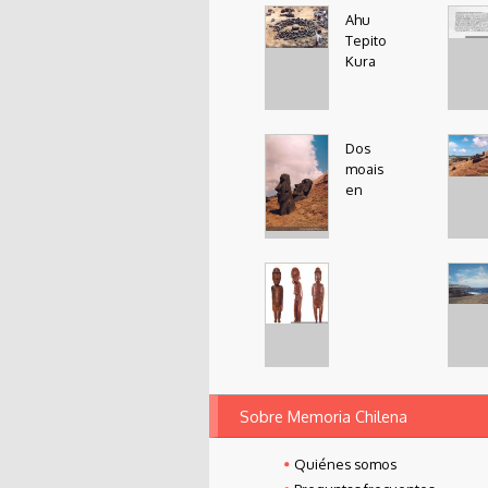
Monumentos de
Tongar
Ahu
Isla de Pascua
impor
Tepito
cerem
Kura
tribus
Table
Dos
confe
moais
M. A. 
en
laderas de volcán
lader
Rano Raraku
Rano 
Estatuillas de
Image
Sobre Memoria Chilena
madera
Te Ri
Quiénes somos