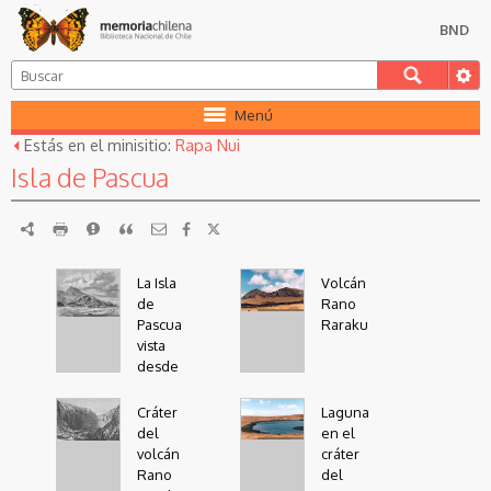
BND
Menú
Estás en el minisitio:
Rapa Nui
Isla de Pascua
RDF
imprimir
Reportar
Citar
La Isla
Volcán
de
Rano
Pascua
Raraku
vista
desde
el mar
Cráter
Laguna
del
en el
volcán
cráter
Rano
del