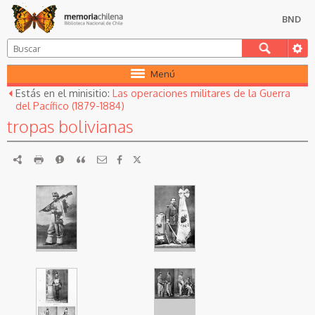
BND
Menú
Estás en el minisitio:
Las operaciones militares de la Guerra
del Pacífico (1879-1884)
tropas bolivianas
RDF
imprimir
Reportar
Citar
Soldado boliviano
Abanderado
de los Colorados
boliviano
de Daza