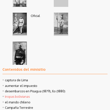
Militares bolivianos
Oficiales bolivianos
Oficial
abanderado del
Soldado de
Batallón boliviano
caballería boliviano
Paucarpata y su
en 1879 del
bandera
Escuadrón Húsares
de Bolivia en
uniforme de
Contenidos del minisitio
parada
General Roque
Saenz Peña, 1851-
captura de Lima
1914
aumentar el impuesto
desembarcos en Pisagua (1879), Ilo (1880)
tropas bolivianas
el mando chileno
Campaña Terrestre