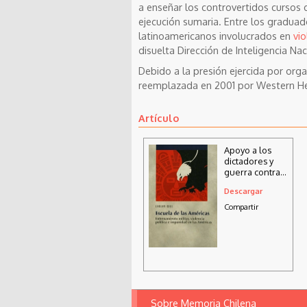
a enseñar los controvertidos cursos 
ejecución sumaria. Entre los gradua
latinoamericanos involucrados en
vi
disuelta Dirección de Inteligencia Nac
Debido a la presión ejercida por org
reemplazada en 2001 por Western Hem
Artículo
Apoyo a los
dictadores y
guerra contra
la revolución ;
Descargar
Alianzas
estratégicas
Compartir
Sobre Memoria Chilena