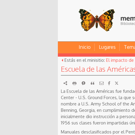
Inicio
Lugares
Tem
Estás en el minisitio:
El impacto de 
Escuela de las América
RDF
imprimir
Reportar
Citar
La Escuela de las Américas fue fund
Center - U.S. Ground Forces, la que 
nombre a U.S. Army School of the Ame
Benning, Georgia, en cumplimiento d
inicialmente dio instrucción a person
1956 sus clases fueron impartidas ú
Manuales desclasificados por el Pen