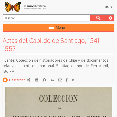
BND
Menú
Actas del Cabildo de Santiago, 1541-
1557
Colección de historiadores de Chile y de documentos
relativos a la historia nacional. Santiago : Impr. del Ferrocarril,
1861- v.
Descargar
RDF
imprimir
Reportar
Citar