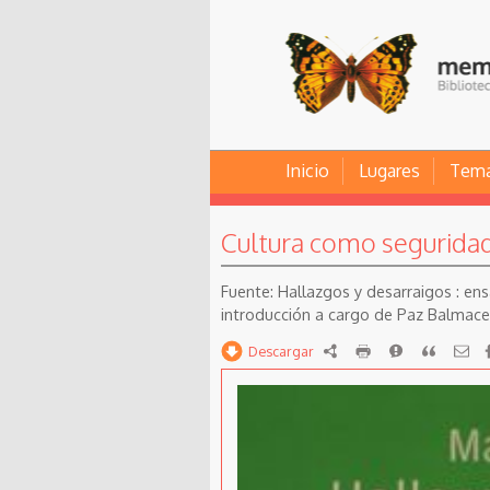
Inicio
Lugares
Tem
Cultura como seguridad: 
Hallazgos y desarraigos : en
introducción a cargo de Paz Balmaceda
Descargar
RDF
imprimir
Reportar
Citar