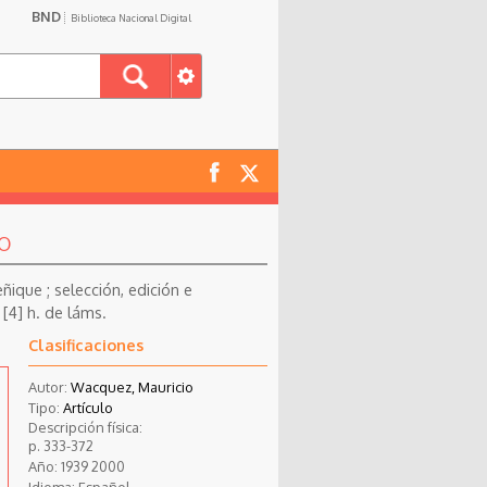
BND
Biblioteca Nacional Digital
no
ique ; selección, edición e
[4] h. de láms.
Clasificaciones
Autor:
Wacquez, Mauricio
Tipo:
Artículo
Descripción física:
p. 333-372
Año:
1939
2000
Idioma:
Español