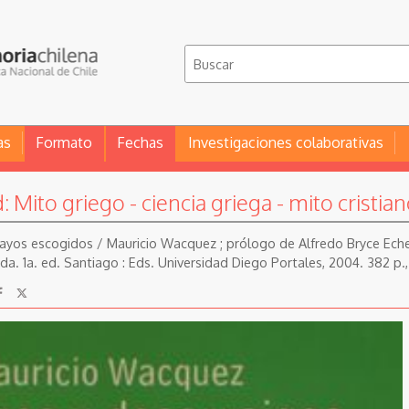
as
Formato
Fechas
Investigaciones colaborativas
Mito griego - ciencia griega - mito cristia
sayos escogidos / Mauricio Wacquez ; prólogo de Alfredo Bryce Echeñ
. 1a. ed. Santiago : Eds. Universidad Diego Portales, 2004. 382 p., 