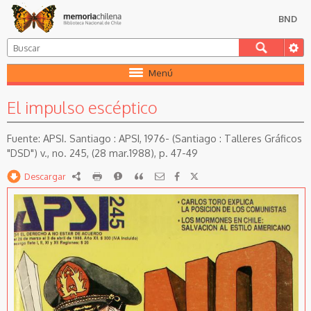
BND
Menú
El impulso escéptico
APSI. Santiago : APSI, 1976- (Santiago : Talleres Gráficos
"DSD") v., no. 245, (28 mar.1988), p. 47-49
Descargar
RDF
imprimir
Reportar
Citar