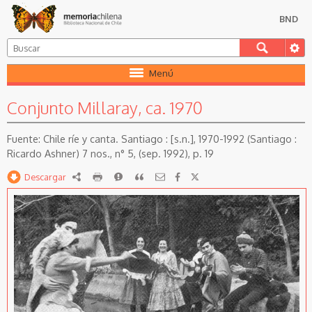
BND
Menú
Conjunto Millaray, ca. 1970
Chile ríe y canta. Santiago : [s.n.], 1970-1992 (Santiago :
Ricardo Ashner) 7 nos., n° 5, (sep. 1992), p. 19
Descargar
RDF
imprimir
Reportar
Citar