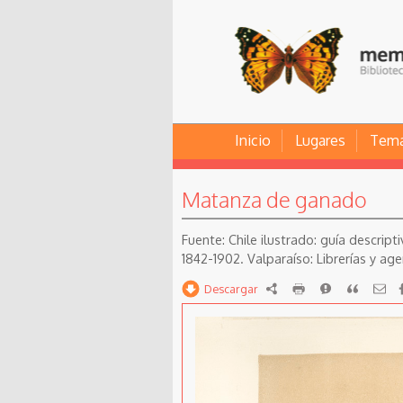
Inicio
Lugares
Tem
Matanza de ganado
Chile ilustrado: guía descript
1842-1902. Valparaíso: Librerías y age
Descargar
RDF
imprimir
Reportar
Citar