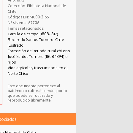
Colección:
Biblioteca Nacional de
Chile
Códigos BN:
MC0012165
N° sistema:
67706
Temas relacionados:
Cartilla de campo (1808-1817)
Recaredo Santos Tornero: Chile
ilustrado
Formación del mundo rural chileno
José Santos Tornero (1808-1894) e
hijos
Vida agrícola y trashumancia en el
Norte Chico
Este documento pertenece al
patrimonio cultural común, por lo
que puede ser utilizado y
reproducido libremente.
asociados
eca Nacional de Chile