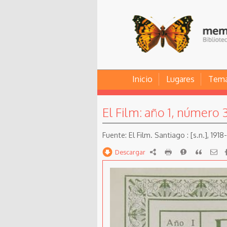
Inicio
Lugares
Tem
El Film: año 1, número 
El Film. Santiago : [s.n.], 191
Descargar
RDF
imprimir
Reportar
Citar