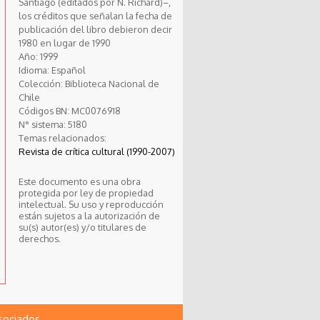
Santiago (editados por N. Richard)–,
los créditos que señalan la fecha de
publicación del libro debieron decir
1980 en lugar de 1990
Año:
1999
Idioma:
Español
Colección:
Biblioteca Nacional de
Chile
Códigos BN:
MC0076918
N° sistema:
5180
Temas relacionados:
Revista de crítica cultural (1990-2007)
Este documento es una obra
protegida por ley de propiedad
intelectual. Su uso y reproducción
están sujetos a la autorización de
su(s) autor(es) y/o titulares de
derechos.
asociados