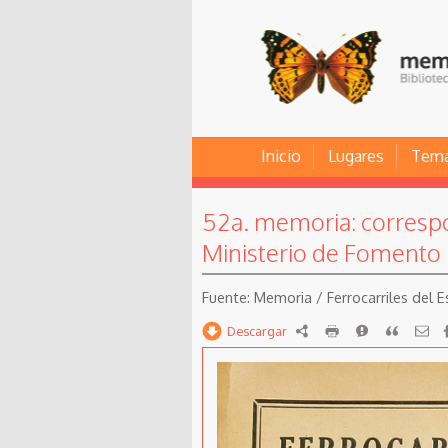
Inicio
Lugares
Tem
52a. memoria: correspo
Ministerio de Fomento
Memoria / Ferrocarriles del E
Descargar
RDF
imprimir
Reportar
Citar