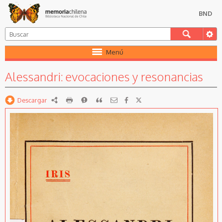
BND
Menú
Alessandri: evocaciones y resonancias
Descargar
RDF
imprimir
Reportar
Citar