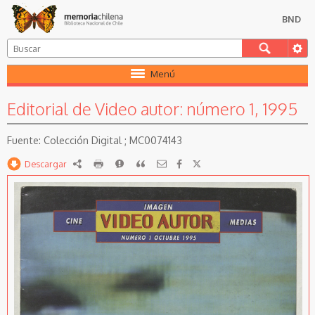
BND
Menú
Editorial de Video autor: número 1, 1995
Colección Digital ; MC0074143
Descargar
RDF
imprimir
Reportar
Citar