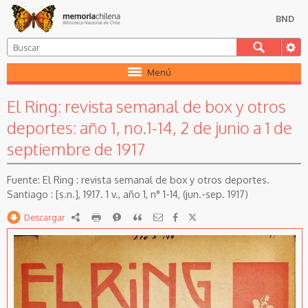
BND
Menú
El Ring: revista semanal de box y otros
deportes: año 1, no.1-14, 2 de junio a 1 de
septiembre de 1917
El Ring : revista semanal de box y otros deportes.
Santiago : [s.n.], 1917. 1 v., año 1, n° 1-14, (jun.-sep. 1917)
Descargar
RDF
imprimir
Reportar
Citar