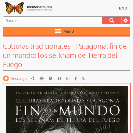
BND
Menú
Culturas tradicionales - Patagonia: fin de
un mundo: los selknam de Tierra del
Fuego
Descargar
RDF
imprimir
Reportar
Citar