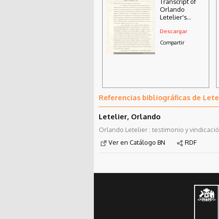
Transcript of
Orlando
Letelier's
remarks at the
Descargar
felt forum,
Madison
Compartir
Square Garden
on september
10, 1976
Referencias bibliográficas de Lete
Letelier, Orlando
Orlando Letelier : testimonio y vindicación
Ver en Catálogo BN
RDF