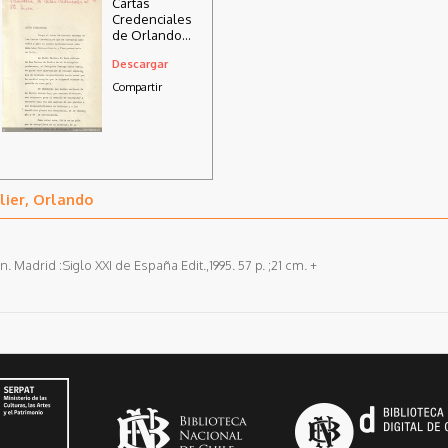
Cartas
Credenciales
de Orlando
Letelier,
Descargar
embajador de
Chile ante el
Compartir
Gobierno de
los Estados
Unidos de
Norteamérica,
1971
lier, Orlando
. Madrid :Siglo XXI de España Edit.,1995. 57 p. ;21 cm. +