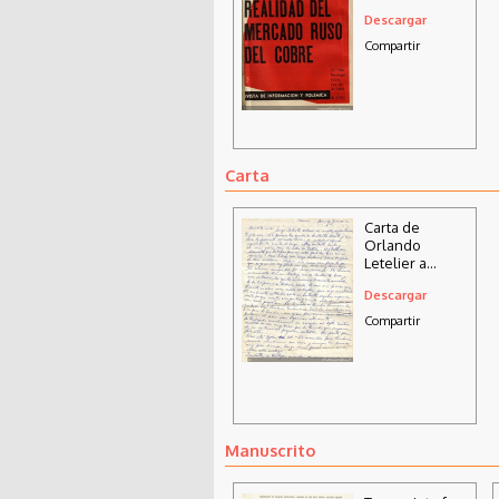
cobre
Descargar
Compartir
Carta
Carta de
Orlando
Letelier a
Isabel Morel,
Descargar
20 de julio de
1975
Compartir
Manuscrito