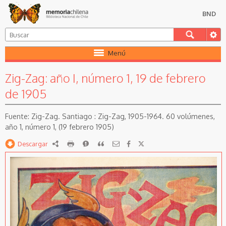
BND
Menú
Zig-Zag: año I, número 1, 19 de febrero
de 1905
Zig-Zag. Santiago : Zig-Zag, 1905-1964. 60 volúmenes,
año 1, número 1, (19 febrero 1905)
Descargar
RDF
imprimir
Reportar
Citar