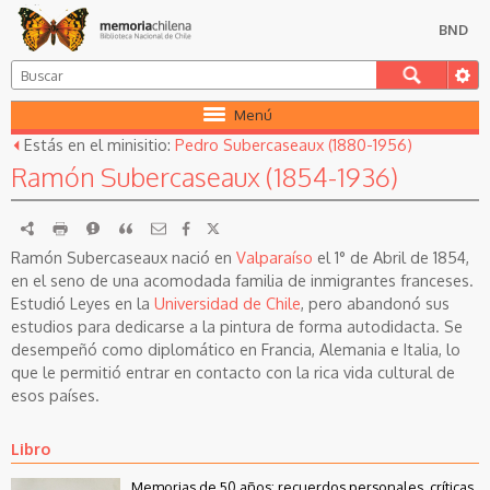
BND
Menú
Estás en el minisitio:
Pedro Subercaseaux (1880-1956)
Ramón Subercaseaux (1854-1936)
RDF
imprimir
Reportar
Citar
Ramón Subercaseaux nació en
Valparaíso
el 1° de Abril de 1854,
en el seno de una acomodada familia de inmigrantes franceses.
Estudió Leyes en la
Universidad de Chile
, pero abandonó sus
estudios para dedicarse a la pintura de forma autodidacta. Se
desempeñó como diplomático en Francia, Alemania e Italia, lo
que le permitió entrar en contacto con la rica vida cultural de
esos países.
Libro
Memorias de 50 años: recuerdos personales, críticas,