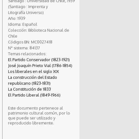
Santiago : Universidad de Chile, 1939
(Santiago : Imprenta y
Litografía Universo)
Año:
1939
Idioma:
Español
Colección:
Biblioteca Nacional de
Chile
Códigos BN:
MC0027418
N° sistema:
84137
Temas relacionados:
El Partido Conservador (1823-1921)
José Joaquín Prieto Vial (1786-1854)
Los liberales en el siglo XIX
La construcción del Estado
republicano (1823-1831)
La Constitución de 1833
El Partido Liberal (1849-1966)
Este documento pertenece al
patrimonio cultural común, por lo
que puede ser utilizado y
reproducido libremente.