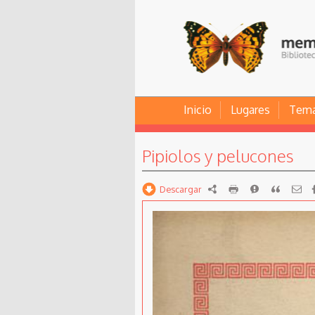
Inicio
Lugares
Tem
Pipiolos y pelucones
Descargar
RDF
imprimir
Reportar
Citar