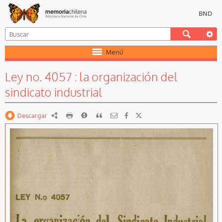
BND
Menú
Ley no. 4057 : la organización del
sindicato industrial
Descargar
RDF
imprimir
Reportar
Citar