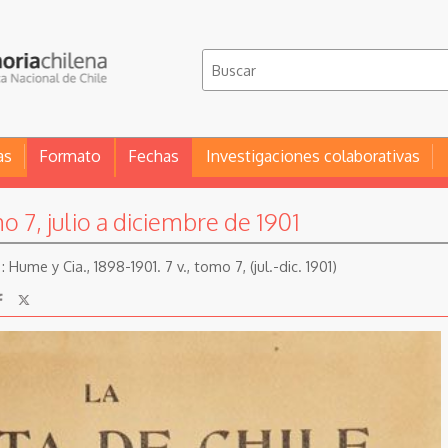
as
Formato
Fechas
Investigaciones colaborativas
o 7, julio a diciembre de 1901
 Hume y Cia., 1898-1901. 7 v., tomo 7, (jul.-dic. 1901)