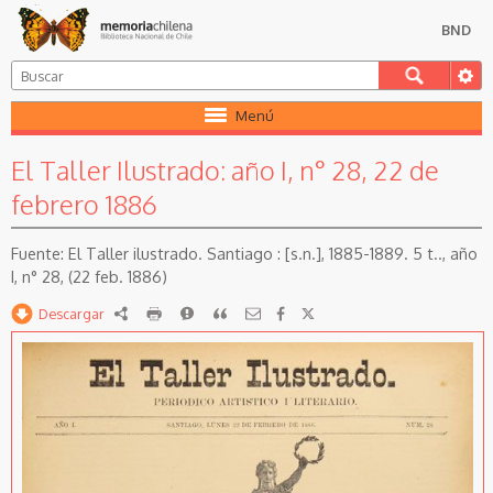
BND
Menú
El Taller Ilustrado: año I, n° 28, 22 de
febrero 1886
El Taller ilustrado. Santiago : [s.n.], 1885-1889. 5 t.., año
I, n° 28, (22 feb. 1886)
Descargar
RDF
imprimir
Reportar
Citar