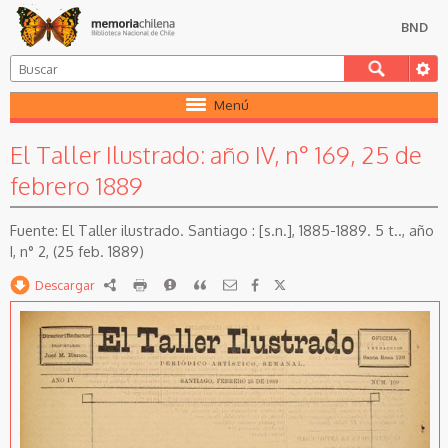
BND
Menú
El Taller Ilustrado: año IV, n° 169, 25 de
febrero 1889
El Taller ilustrado. Santiago : [s.n.], 1885-1889. 5 t.., año
I, n° 2, (25 feb. 1889)
Descargar
RDF
imprimir
Reportar
Citar