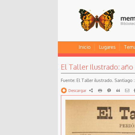
Inicio
Lugares
Tem
El Taller Ilustrado: año I
El Taller ilustrado. Santiago : 
Descargar
RDF
imprimir
Reportar
Citar