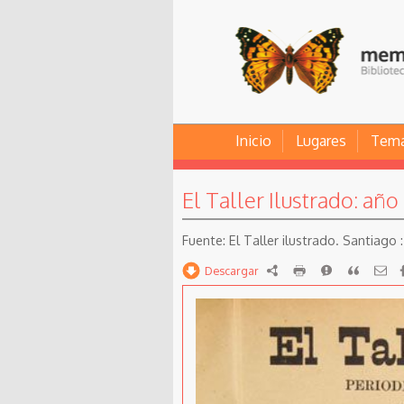
Inicio
Lugares
Tem
El Taller Ilustrado: año I
El Taller ilustrado. Santiago : [
Descargar
RDF
imprimir
Reportar
Citar